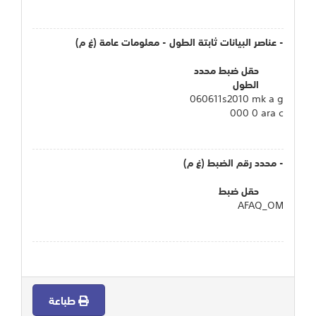
- عناصر البيانات ثابتة الطول - معلومات عامة (غ م)
حقل ضبط محدد
الطول
060611s2010 mk a g
000 0 ara c
- محدد رقم الضبط (غ م)
حقل ضبط
AFAQ_OM
طباعة