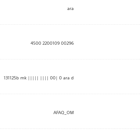
ara
00296 2200109 4500
131125b mk ||||| |||| 00| 0 ara d
AFAQ_OM